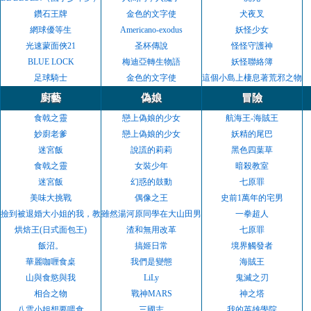
鑽石王牌
金色的文字使
犬夜叉
網球優等生
Americano-exodus
妖怪少女
光速蒙面俠21
圣杯傳說
怪怪守護神
BLUE LOCK
梅迪亞轉生物語
妖怪聯絡簿
足球騎士
金色的文字使
這個小島上棲息著荒邪之物
廚藝
偽娘
冒險
食戟之靈
戀上偽娘的少女
航海王-海賊王
妙廚老爹
戀上偽娘的少女
妖精的尾巴
迷宮飯
說謊的莉莉
黑色四葉草
食戟之靈
女裝少年
暗殺教室
迷宮飯
幻惑的鼓動
七原罪
美味大挑戰
偶像之王
史前1萬年的宅男
撿到被退婚大小姐的我，教會她做壞壞的事
雖然湯河原同學在大山田男子高中認真思考了受歡迎的方
一拳超人
烘焙王(日式面包王)
渣和無用改革
七原罪
飯沼。
搞姬日常
境界觸發者
華麗咖喱食桌
我們是變態
海賊王
山與食慾與我
LiLy
鬼滅之刃
相合之物
戰神MARS
神之塔
八雲小姐想要喂食
三國志
我的英雄學院