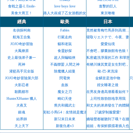
食戟之靈-L Etoile-
love·boys·love
進擊的巨人
美食大胃王！
路人大叔成了乙女游戲的女主角
東京喰種
經典
歐美
日本
名偵探柯南
Fables
竟然被青梅竹馬弄到高潮…！
航海王合集
行屍走肉
寝取りエステで、今夜、妻が
JOJO奇妙冒險
貓和老鼠
愛愛仙境
火鳳燎原
食靈妙探
不會吧，膠囊旅館有色狼！？
史上最強弟子兼一
超人與蝙蝠俠
私密處洗淨屋的工作 和單戀
死神
不義聯盟 人間之神
有栖川煉其實是女生對吧 。
灌籃高手完全版
除魔獵人紐曼
歐-巴-來洗澡
JOJO奇妙冒險第六部
閃電俠
金鱗豈是池中物
只
火影忍者
血族
姪女睡著之後
殺戮都市
魔女之刃
在男友身邊高潮看看如何？
HunterXHunter 獵人
畸幻天使
上司性致勃勃地享用我
犬夜叉
舊共和國武士
和丈夫的弟弟發生了肉體關係
銀魂
彩虹小馬G4：友情就是魔法
27歲穿制服愛愛!
結界師
新52末日未來
嬌喘聲都被聽到了哦？在牆壁
天上天下
新復仇者v3
姐姐，有保鮮膜擋著插入也可