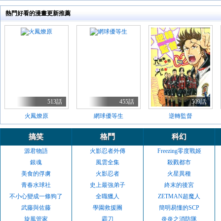
熱門好看的漫畫更新推薦
513話
455話
509話
火鳳燎原
網球優等生
逆轉監督
搞笑
格鬥
科幻
源君物語
火影忍者外傳
Freezing零度戰姬
銀魂
風雲全集
殺戮都市
美食的俘虜
火影忍者
火星異種
青春水球社
史上最強弟子
終末的後宮
不小心變成一條狗了
全職獵人
ZETMAN超魔人
武藤與佐藤
學園救援團
簡明易懂的SCP
旋風管家
霸刀
炎炎之消防隊