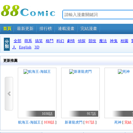
首頁
最新更新
排行榜
連載漫畫
完結漫畫
全部
萌系
搞笑
格鬥
科幻
劇情
偵探
競技
魔法
神鬼
校園
分
類
人
English
3D
更新推薦
1030話
917話
航海王-海賊王
[
1030話
]
新著龍虎門
[
917話
]
死神
[
完結