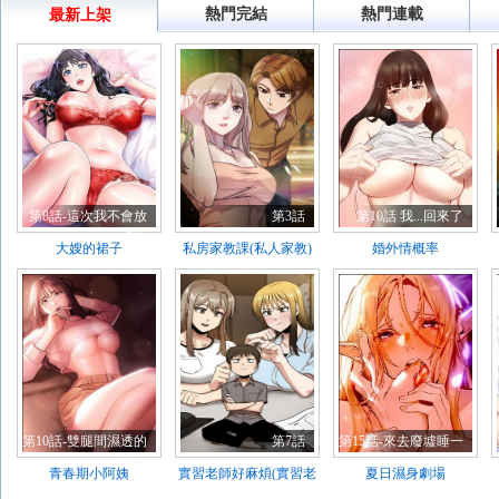
熱門完結
熱門連載
最新上架
第8話-這次我不會放
第3話
第10話 我...回來了
過你
大嫂的裙子
私房家教課(私人家教)
婚外情概率
第10話-雙腿間濕透的
第7話
第15話-來去廢墟睡一
學妹
晚5
青春期小阿姨
實習老師好麻煩(實習老
夏日濕身劇場
師住我家)