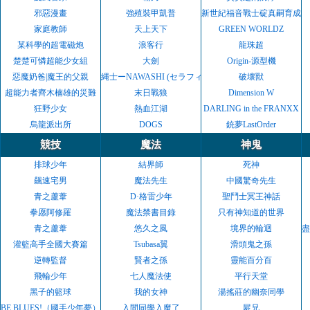
邪惡漫畫
強殖裝甲凱普
新世紀福音戰士碇真嗣育成計
家庭教師
天上天下
GREEN WORLDZ
某科學的超電磁炮
浪客行
龍珠超
楚楚可憐超能少女組
大劍
Origin-源型機
惡魔奶爸|魔王的父親
縄士ーNAWASHI (セラフィンコミックス)
破壞獸
超能力者齊木楠雄的災難
末日戰狼
Dimension W
狂野少女
熱血江湖
DARLING in the FRANXX
烏龍派出所
DOGS
銃夢LastOrder
競技
魔法
神鬼
排球少年
結界師
死神
飆速宅男
魔法先生
中國驚奇先生
青之蘆葦
D·格雷少年
聖鬥士冥王神話
拳愿阿修羅
魔法禁書目錄
只有神知道的世界
青之蘆葦
悠久之風
境界的輪迴
盡
灌籃高手全國大賽篇
Tsubasa翼
滑頭鬼之孫
逆轉監督
賢者之孫
靈能百分百
飛輪少年
七人魔法使
平行天堂
黑子的籃球
我的女神
湯搖莊的幽奈同學
BE BLUES!（國手少年夢）
入間同學入魔了
屍兄